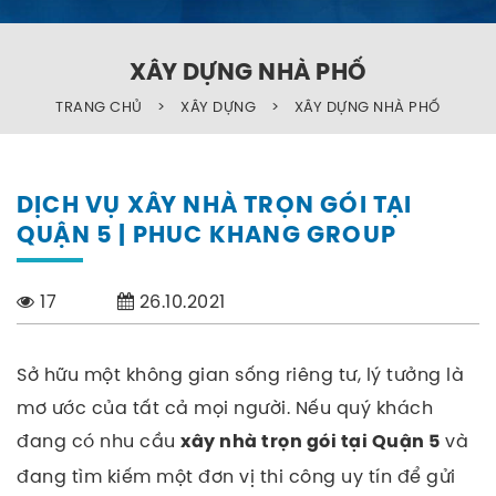
XÂY DỰNG NHÀ PHỐ
TRANG CHỦ
>
XÂY DỰNG
>
XÂY DỰNG NHÀ PHỐ
DỊCH VỤ XÂY NHÀ TRỌN GÓI TẠI
QUẬN 5 | PHUC KHANG GROUP
17
26.10.2021
Sở hữu một không gian sống riêng tư, lý tưởng là
mơ ước của tất cả mọi người.
Nếu quý khách
đang có nhu cầu
và
xây nhà trọn gói tại Quận 5
đang tìm kiếm một đơn vị thi công uy tín để gửi