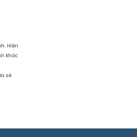
h. Hiện
ành khác
ia sẻ