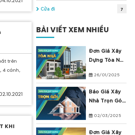
04.10.2021
Cửa đi
7
BÀI VIẾT XEM NHIỀU
G
Đơn Giá Xây
Dựng Tòa Nhà
ất trên
Văn Phòng Và
, 4 cánh,
26/01/2025
Căn Hộ Dịch
Vụ 2025
Báo Giá Xây
02.10.2021
Nhà Trọn Gói
Tại Tp HCM
02/03/2025
2025 | Bảo
T KHI
Hành 10 Năm
Đơn Giá Xây