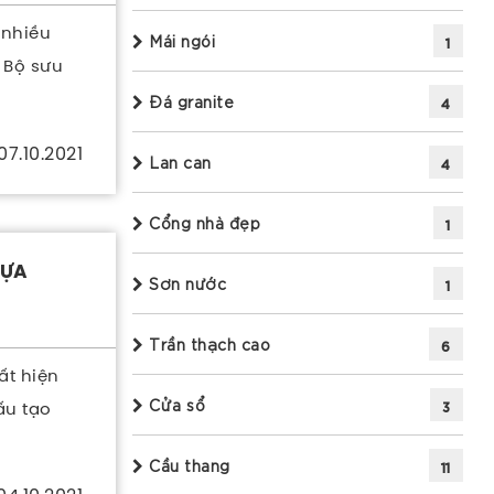
 nhiều
Mái ngói
1
 Bộ sưu
Đá granite
4
07.10.2021
Lan can
4
Cổng nhà đẹp
1
LỰA
Sơn nước
1
Trần thạch cao
6
t hiện
Cửa sổ
ấu tạo
3
Cầu thang
11