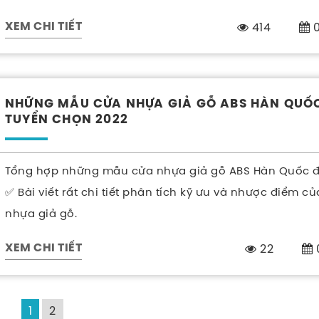
414
0
XEM CHI TIẾT
NHỮNG MẪU CỬA NHỰA GIẢ GỖ ABS HÀN QUỐ
TUYỂN CHỌN 2022
Tổng hợp những mẫu cửa nhựa giả gỗ ABS Hàn Quốc 
✅ Bài viết rất chi tiết phân tích kỹ ưu và nhược điểm c
nhựa giả gỗ.
22
XEM CHI TIẾT
1
2