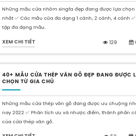
Những mẫu cửa nhôm xingfa đẹp đang được lựa chọn
nhất ✅ Các mẫu cửa đa dạng 1 cánh, 2 cánh, 4 cánh ✅
tập đa dạng mẫu.
129
XEM CHI TIẾT
40+ MẪU CỬA THÉP VÂN GỖ ĐẸP ĐANG ĐƯỢC 
CHỌN TỪ GIA CHỦ
Những mẫu cửa thép vân gỗ đang được ưu chuộng nhấ
nay 2022 ✅ Phân tích ưu và nhược điểm, thành phần c
của cửa thép vân gỗ.