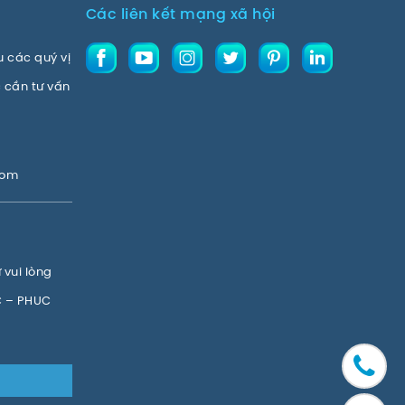
Các liên kết mạng xã hội
u các quý vị
 cần tư vấn
com
vui lòng
C – PHUC