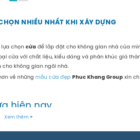
CHỌN NHIỀU NHẤT KHI XÂY DỰNG
i lựa chọn
để lắp đặt cho không gian nhà của mìn
cửa
loại cửa với chất liệu, kiểu dáng và phân khúc giá th
 cho không gian ngôi nhà.
 hơn về những
mẫu cửa đẹp
xin ch
Phuc Khang Group
ửa hiện nay
Xem thêm