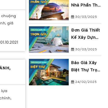
Nhà Phần Thô
2025 Tại Tp
u chuộng
30/03/2025
HCM | Phuc
nh, giã
Khang Group
Đơn Giá Thiết
Kế Xây Dựng
01.10.2021
Nhà Phố, Biệt
30/03/2025
Thự, Tòa Nhà
Năm 2025
Báo Giá Xây
CÁNH,
Biệt Thự Trọn
Gói Năm 2025
24/02/2025
| Phuc Khang
 lựa
Group
chính,