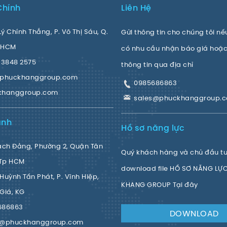
Chính
Liên Hệ
Lý Chính Thắng, P. Võ Thị Sáu, Q.
Gửi thông tin cho chúng tôi nế
. HCM
có nhu cầu nhận báo giá hoặc
 3848 2575
thông tin qua địa chỉ
@phuckhanggroup.com
0985686863
khanggroup.com
sales@phuckhanggroup.
ánh
Hồ sơ năng lực
ạch Đằng, Phường 2, Quận Tân
Quý khách hàng và chủ đầu tư 
 Tp HCM
download file HỒ SƠ NĂNG LỰ
Huỳnh Tấn Phát, P. Vĩnh Hiệp,
KHANG GROUP Tại đây
Giá, KG
686863
DOWNLOAD
s@phuckhanggroup.com