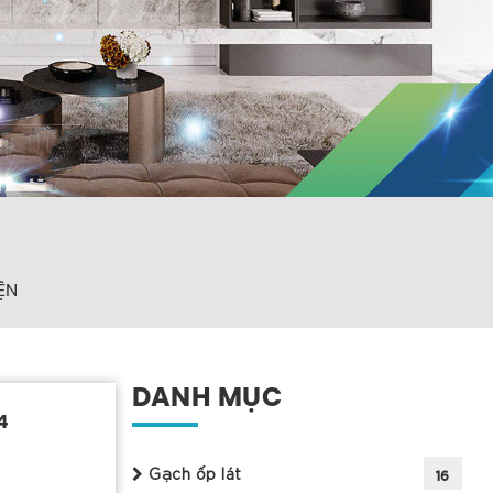
ỆN
DANH MỤC
4
Gạch ốp lát
16