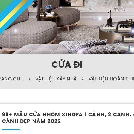
CỬA ĐI
RANG CHỦ
>
VẬT LIỆU XÂY NHÀ
>
VẬT LIỆU HOÀN THI
99+ MẪU CỬA NHÔM XINGFA 1 CÁNH, 2 CÁNH, 
CÁNH ĐẸP NĂM 2022