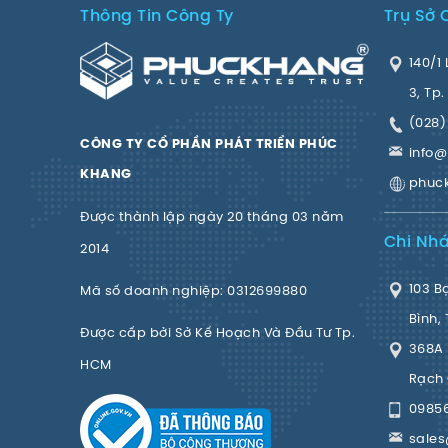
Thông Tin Công Ty
Trụ Sở 
140/1 
3, Tp
(028)
CÔNG TY CỔ PHẦN PHÁT TRIỂN PHÚC
info
KHANG
phuc
Được thành lập ngày 20 tháng 03 năm
Chi Nh
2014
103 B
Mã số doanh nghiệp: 0312699880
Bình,
Được cấp bởi Sở Kế Hoạch Và Đầu Tư Tp.
368A 
HCM
Rạch 
0985
sale