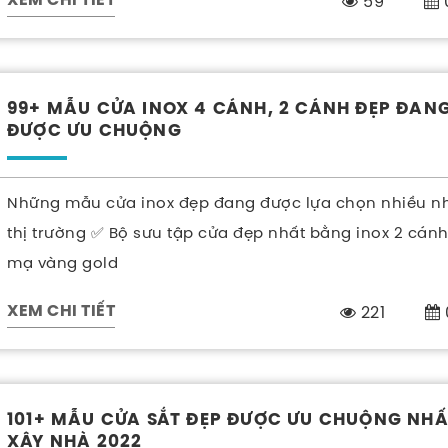
59
XEM CHI TIẾT
99+ MẪU CỬA INOX 4 CÁNH, 2 CÁNH ĐẸP ĐAN
ĐƯỢC ƯU CHUỘNG
Những mẫu cửa inox đẹp đang được lựa chọn nhiều nh
thị trường ✅ Bộ sưu tập cửa đẹp nhất bằng inox 2 cánh
mạ vàng gold
221
XEM CHI TIẾT
101+ MẪU CỬA SẮT ĐẸP ĐƯỢC ƯU CHUỘNG NHẤ
XÂY NHÀ 2022