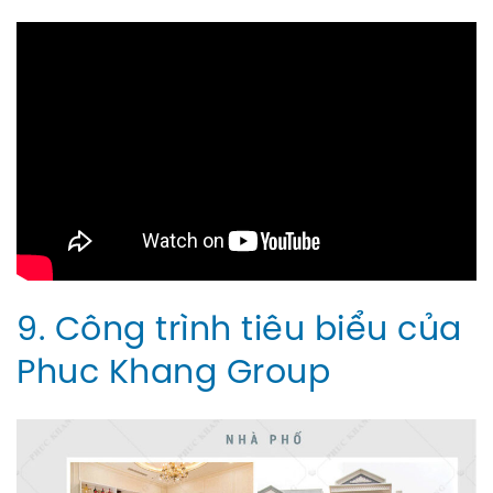
9. Công trình tiêu biểu
của
Phuc Khang Group