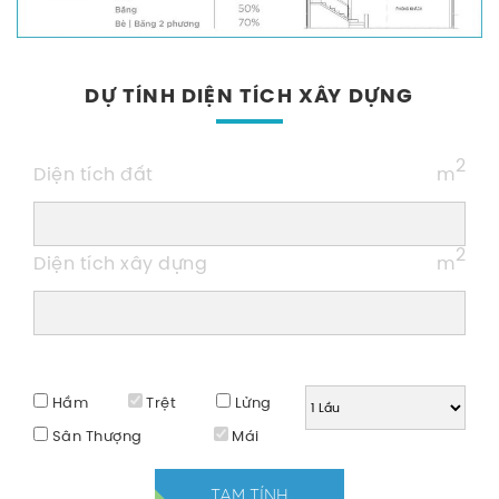
DỰ TÍNH DIỆN TÍCH XÂY DỰNG
2
Diện tích đất
m
2
Diện tích xây dựng
m
Hầm
Trệt
Lửng
Sân Thượng
Mái
TẠM TÍNH