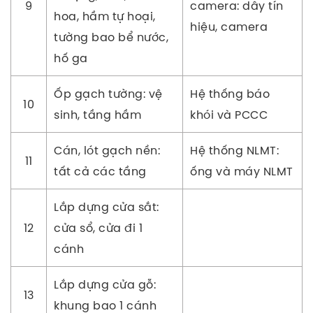
9
camera: dây tín
hoa, hầm tự hoại,
hiệu, camera
tường bao bể nước,
hố ga
Ốp gạch tường: vệ
Hệ thống báo
10
sinh, tầng hầm
khói và PCCC
Cán, lót gạch nền:
Hệ thống NLMT:
11
tất cả các tầng
ống và máy NLMT
Lắp dựng cửa sắt:
12
cửa sổ, cửa đi 1
cánh
Lắp dựng cửa gỗ:
13
khung bao 1 cánh