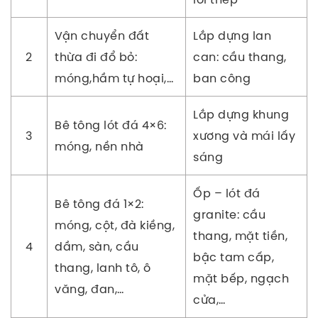
Vận chuyển đất
Lắp dựng lan
2
thừa đi đổ bỏ:
can: cầu thang,
móng,hầm tự hoại,…
ban công
Lắp dựng khung
Bê tông lót đá 4×6:
3
xương và mái lấy
móng, nền nhà
sáng
Ốp – lót đá
Bê tông đá 1×2:
granite: cầu
móng, cột, đà kiềng,
thang, mặt tiền,
4
dầm, sàn, cầu
bậc tam cấp,
thang, lanh tô, ô
mặt bếp, ngạch
văng, đan,…
cửa,…