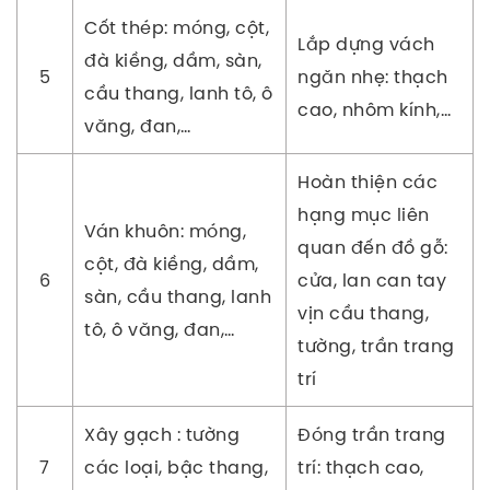
Cốt thép: móng, cột,
Lắp dựng vách
đà kiềng, dầm, sàn,
5
ngăn nhẹ: thạch
cầu thang, lanh tô, ô
cao, nhôm kính,…
văng, đan,…
Hoàn thiện các
hạng mục liên
Ván khuôn: móng,
quan đến đồ gỗ:
cột, đà kiềng, dầm,
6
cửa, lan can tay
sàn, cầu thang, lanh
vịn cầu thang,
tô, ô văng, đan,…
tường, trần trang
trí
Xây gạch : tường
Đóng trần trang
7
các loại, bậc thang,
trí: thạch cao,