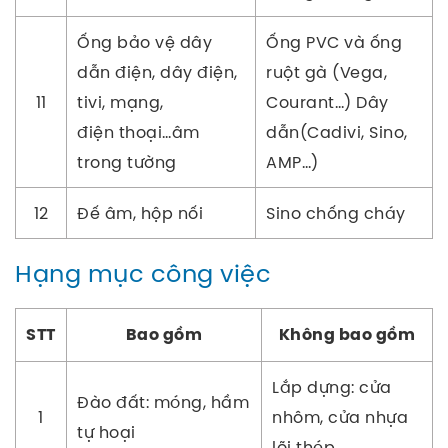
Ống bảo vệ dây
Ống PVC và ống
dẫn điện, dây điện,
ruột gà (Vega,
11
tivi, mạng,
Courant…) Dây
điện thoại…âm
dẫn(Cadivi, Sino,
trong tường
AMP…)
12
Đế âm, hộp nối
Sino chống cháy
Hạng mục công việc
STT
Bao gồm
Không bao gồm
Lắp dựng: cửa
Đào đất: móng, hầm
1
nhôm, cửa nhựa
tự hoại
lõi thép