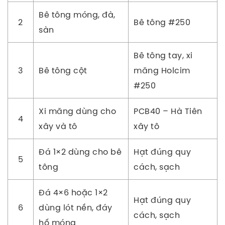
Bê tông móng, đà,
2
Bê tông #250
sàn
Bê tông tay, xi
3
Bê tông cột
măng Holcim
#250
Xi măng dùng cho
PCB40 – Hà Tiên
4
xây và tô
xây tô
Đá 1×2 dùng cho bê
Hạt đúng quy
5
tông
cách, sạch
Đá 4×6 hoặc 1×2
Hạt đúng quy
6
dùng lót nền, đáy
cách, sạch
hố móng