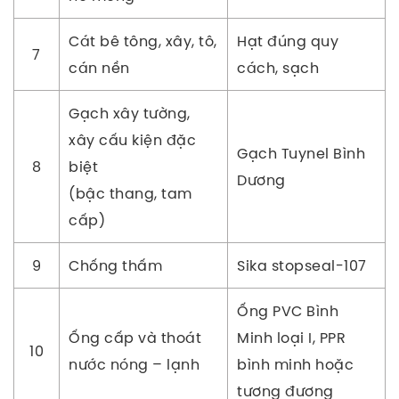
Cát bê tông, xây, tô,
Hạt đúng quy
7
cán nền
cách, sạch
Gạch xây tường,
xây cấu kiện đặc
Gạch Tuynel Bình
8
biệt
Dương
(bậc thang, tam
cấp)
9
Chống thấm
Sika stopseal-107
Ống PVC Bình
Ống cấp và thoát
Minh loại I, PPR
10
nước nóng – lạnh
bình minh hoặc
tương đương