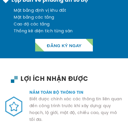
Lập bản vẽ phương án sơ bộ
Mặt bằng định vị khu đất
Mặt bằng các tầng
Cao độ các tầng
Thống kê diện tích từng sàn
ĐĂNG KÝ NGAY
LỢI ÍCH NHẬN ĐƯỢC
NẮM TOÀN BỘ THÔNG TIN
Biết được chính xác các thông tin liên quan
đến công trình trước khi xây dựng: quy
hoạch, lộ giới, mật độ, chiều cao, quy mô
tối đa.