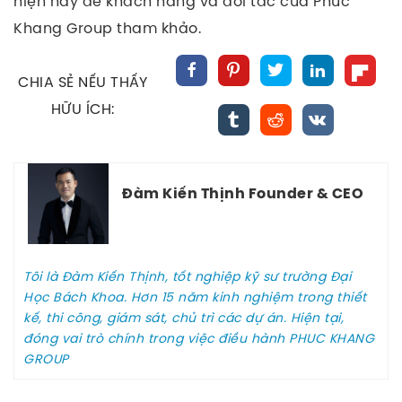
hiện nay để khách hàng và đối tác của Phuc
Khang Group tham khảo.
CHIA SẺ NẾU THẤY
HỮU ÍCH:
Đàm Kiến Thịnh Founder & CEO
Tôi là Đàm Kiến Thịnh, tốt nghiệp kỹ sư trường Đại
Học Bách Khoa. Hơn 15 năm kinh nghiệm trong thiết
kế, thi công, giám sát, chủ trì các dự án. Hiện tại,
đóng vai trò chính trong việc điều hành PHUC KHANG
GROUP