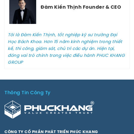
Đàm Kiến Thịnh Founder & CEO
Tôi là Đàm Kiến Thịnh, tốt nghiệp kỹ sư trường Đại
Học Bách Khoa. Hơn 15 năm kinh nghiệm trong thiết
kế, thi công, giám sát, chủ trì các dự án. Hiện tại,
đóng vai trò chính trong việc điều hành PHUC KHANG
GROUP
Thông Tin Công Ty
CÔNG TY CỔ PHẦN PHÁT TRIỂN PHÚC KHANG