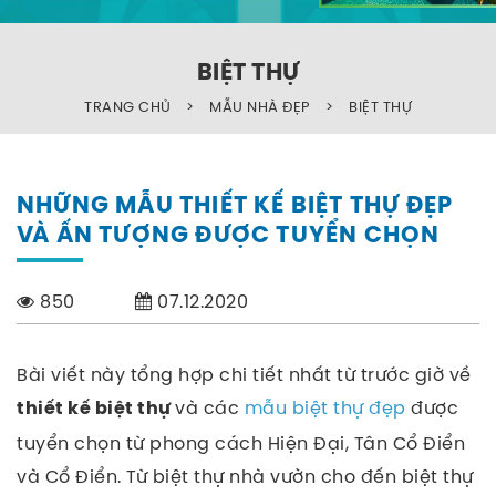
BIỆT THỰ
TRANG CHỦ
>
MẪU NHÀ ĐẸP
>
BIỆT THỰ
NHỮNG MẪU THIẾT KẾ BIỆT THỰ ĐẸP
VÀ ẤN TƯỢNG ĐƯỢC TUYỂN CHỌN
850
07.12.2020
Bài viết này tổng hợp chi tiết nhất từ trước giờ về
và các
mẫu biệt thự đẹp
được
thiết kế biệt thự
tuyển chọn từ phong cách Hiện Đại, Tân Cổ Điển
và Cổ Điển. Từ biệt thự nhà vườn cho đến biệt thự