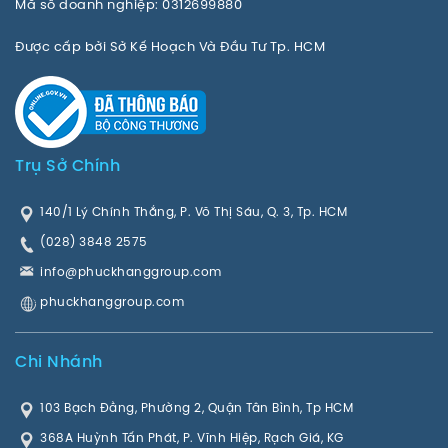
Mã số doanh nghiệp: 0312699880
Được cấp bởi Sở Kế Hoạch Và Đầu Tư Tp. HCM
Trụ Sở Chính
140/1 Lý Chính Thắng, P. Võ Thị Sáu, Q. 3, Tp. HCM
(028) 3848 2575
info@phuckhanggroup.com
phuckhanggroup.com
Chi Nhánh
103 Bạch Đằng, Phường 2, Quận Tân Bình, Tp HCM
368A Huỳnh Tấn Phát, P. Vĩnh Hiệp, Rạch Giá, KG