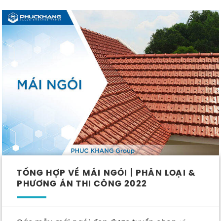
TỔNG HỢP VỀ MÁI NGÓI | PHÂN LOẠI &
PHƯƠNG ÁN THI CÔNG 2022