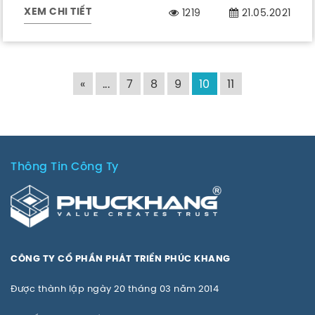
1219
21.05.2021
XEM CHI TIẾT
«
...
7
8
9
10
11
Thông Tin Công Ty
CÔNG TY CỔ PHẦN PHÁT TRIỂN PHÚC KHANG
Được thành lập ngày 20 tháng 03 năm 2014