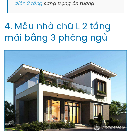
điển 2 tầng
sang trọng ấn tượng
4. Mẫu nhà chữ L 2 tầng
mái bằng 3 phòng ngủ