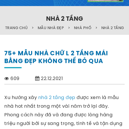
NHÀ 2 TẦNG
TRANG CHỦ
>
MẪU NHÀ ĐẸP
>
NHÀ PHỐ
>
NHÀ 2 TẦNG
75+ MẪU NHÀ CHỮ L 2 TẦNG MÁI
BẰNG ĐẸP KHÔNG THỂ BỎ QUA
609
22.12.2021
Xu hướng xây
nhà 2 tầng đẹp
được xem là mẫu
nhà hot nhất trong một vài năm trở lại đây.
Phong cách này đã và đang được lòng hàng
triệu người bởi sự sang trọng, tinh tế và tận dụng