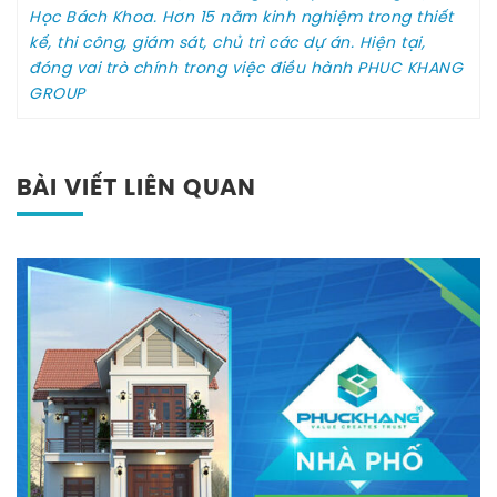
Học Bách Khoa. Hơn 15 năm kinh nghiệm trong thiết
kế, thi công, giám sát, chủ trì các dự án. Hiện tại,
đóng vai trò chính trong việc điều hành PHUC KHANG
GROUP
BÀI VIẾT LIÊN QUAN