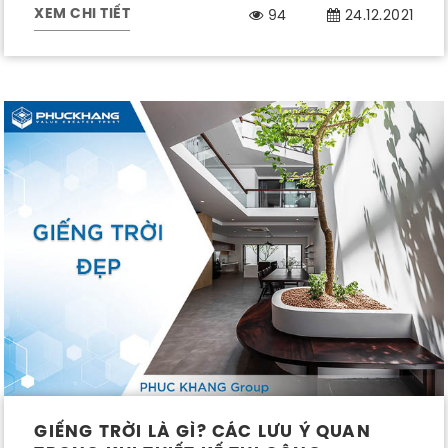
94
24.12.2021
XEM CHI TIẾT
GIẾNG TRỜI LÀ GÌ? CÁC LƯU Ý QUAN