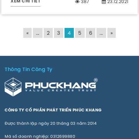
387
23.12.2021
XEM CHI TIẾT
«
...
2
3
4
5
6
...
»
Thông Tin Công Ty
CÔNG TY CỔ PHẦN PHÁT TRIỂN PHÚC KHANG
Được thành lập ngày 20 tháng 03 năm 2014
Mã số doanh nghiệp: 0312699880