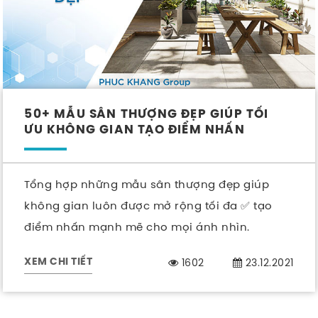
50+ MẪU SÂN THƯỢNG ĐẸP GIÚP TỐI
ƯU KHÔNG GIAN TẠO ĐIỂM NHẤN
Tổng hợp những mẫu sân thượng đẹp giúp
không gian luôn được mở rộng tối đa ✅ tạo
điểm nhấn mạnh mẽ cho mọi ánh nhìn.
1602
23.12.2021
XEM CHI TIẾT