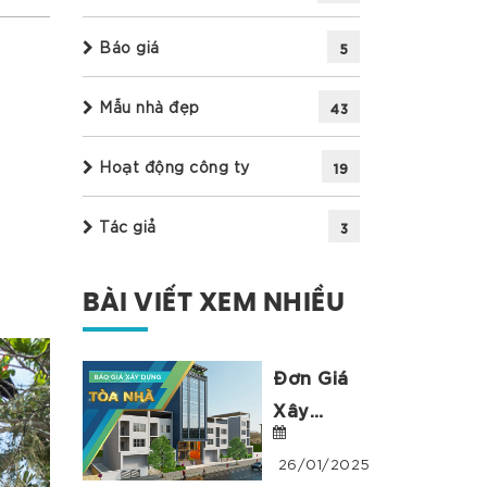
Báo giá
5
Mẫu nhà đẹp
43
Hoạt động công ty
19
Tác giả
3
BÀI VIẾT XEM NHIỀU
Đơn Giá
Xây
Dựng
26/01/2025
Tòa Nhà