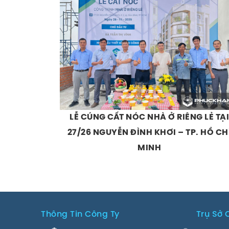
LỄ CÚNG CẤT NÓC NHÀ Ở RIÊNG LẺ TẠI
27/26 NGUYỄN ĐÌNH KHƠI – TP. HỒ CH
MINH
Thông Tin Công Ty
Trụ Sở 