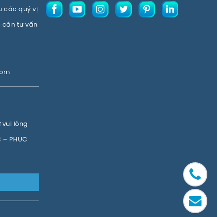
u các quý vị
 cần tư vấn
com
vui lòng
C – PHUC