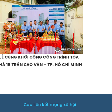
LỄ CÚNG KHỞI CÔNG CÔNG TRÌNH TÒA
HÀ 1B TRẦN CAO VÂN – TP. HỒ CHÍ MINH
Các liên kết mạng xã hội