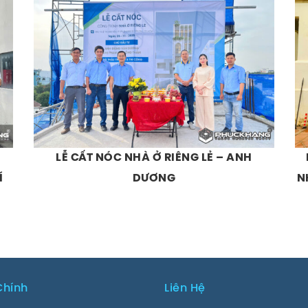
LỄ CẤT NÓC NHÀ Ở RIÊNG LẺ – ANH
Í
DƯƠNG
N
Chính
Liên Hệ