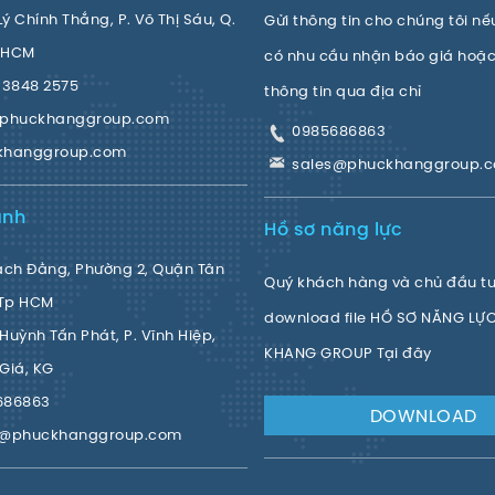
Lý Chính Thắng, P. Võ Thị Sáu, Q.
Gửi thông tin cho chúng tôi nế
. HCM
có nhu cầu nhận báo giá hoặc
 3848 2575
thông tin qua địa chỉ
@phuckhanggroup.com
0985686863
khanggroup.com
sales@phuckhanggroup.
ánh
Hồ sơ năng lực
ạch Đằng, Phường 2, Quận Tân
Quý khách hàng và chủ đầu tư 
 Tp HCM
download file HỒ SƠ NĂNG LỰ
Huỳnh Tấn Phát, P. Vĩnh Hiệp,
KHANG GROUP Tại đây
Giá, KG
686863
DOWNLOAD
s@phuckhanggroup.com