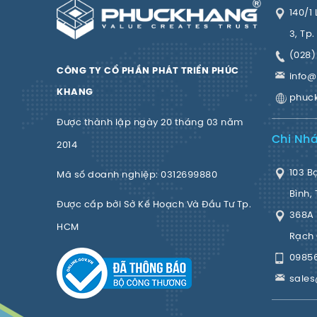
140/1 
3, Tp
(028)
CÔNG TY CỔ PHẦN PHÁT TRIỂN PHÚC
info
KHANG
phuc
Được thành lập ngày 20 tháng 03 năm
Chi Nh
2014
103 B
Mã số doanh nghiệp: 0312699880
Bình,
Được cấp bởi Sở Kế Hoạch Và Đầu Tư Tp.
368A 
HCM
Rạch 
0985
sale