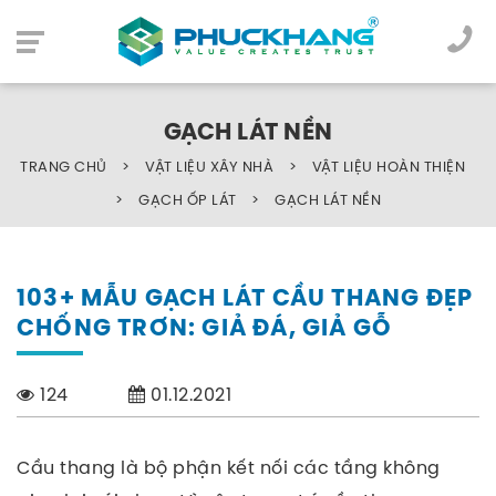
GẠCH LÁT NỀN
TRANG CHỦ
>
VẬT LIỆU XÂY NHÀ
>
VẬT LIỆU HOÀN THIỆN
>
GẠCH ỐP LÁT
>
GẠCH LÁT NỀN
103+ MẪU GẠCH LÁT CẦU THANG ĐẸP
CHỐNG TRƠN: GIẢ ĐÁ, GIẢ GỖ
124
01.12.2021
Cầu thang là bộ phận kết nối các tầng không