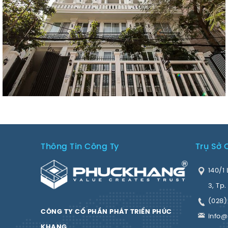
UNIVERSE APARTMENT 8 TẦNG
Thông Tin Công Ty
Trụ Sở 
140/1 
3, Tp
(028)
CÔNG TY CỔ PHẦN PHÁT TRIỂN PHÚC
info
KHANG