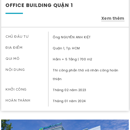
OFFICE BUILDING QUẬN 1
Xem thêm
CHỦ ĐẦU TƯ
Ông NGUYỄN ANH KIỆT
ĐỊA ĐIỂM
Quận 1, Tp. HCM
QUI MÔ
Hầm + 5 Tầng | 700 m2
NỘI DUNG
Thi công phần thô và nhân công hoàn
thiện
KHỞI CÔNG
Tháng 02 năm 2023
HOÀN THÀNH
Tháng 01 năm 2024