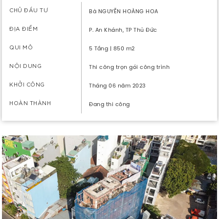
CHỦ ĐẦU TƯ
Bà NGUYỄN HOÀNG HOA
ĐỊA ĐIỂM
P. An Khánh, TP Thủ Đức
QUI MÔ
5 Tầng | 850 m2
NỘI DUNG
Thi công trọn gói công trình
KHỞI CÔNG
Tháng 06 năm 2023
HOÀN THÀNH
Đang thi công