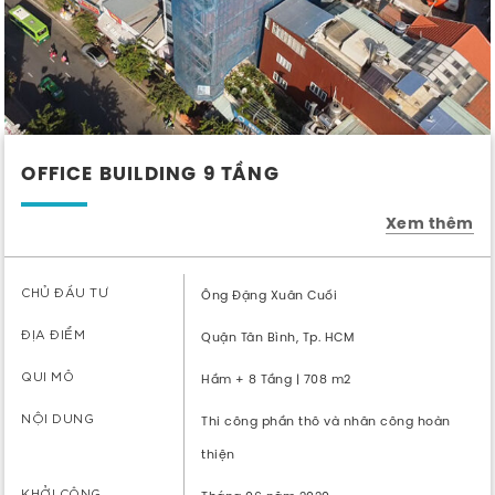
OFFICE BUILDING 9 TẦNG
Xem thêm
CHỦ ĐẦU TƯ
Ông Đặng Xuân Cuối
ĐỊA ĐIỂM
Quận Tân Bình, Tp. HCM
QUI MÔ
Hầm + 8 Tầng | 708 m2
NỘI DUNG
Thi công phần thô và nhân công hoàn
thiện
KHỞI CÔNG