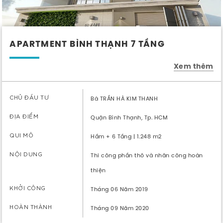
APARTMENT BÌNH THẠNH 7 TẦNG
Xem thêm
CHỦ ĐẦU TƯ
Bà TRẦN HÀ KIM THANH
ĐỊA ĐIỂM
Quận Bình Thạnh, Tp. HCM
QUI MÔ
Hầm + 6 Tầng | 1.248 m2
NỘI DUNG
Thi công phần thô và nhân công hoàn
thiện
KHỞI CÔNG
Tháng 06 Năm 2019
HOÀN THÀNH
Tháng 09 Năm 2020