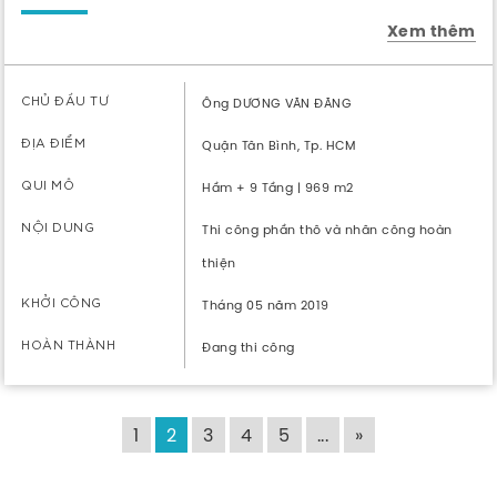
Xem thêm
CHỦ ĐẦU TƯ
Ông DƯƠNG VĂN ĐĂNG
ĐỊA ĐIỂM
Quận Tân Bình, Tp. HCM
QUI MÔ
Hầm + 9 Tầng | 969 m2
NỘI DUNG
Thi công phần thô và nhân công hoàn
thiện
KHỞI CÔNG
Tháng 05 năm 2019
HOÀN THÀNH
Đang thi công
1
2
3
4
5
...
»